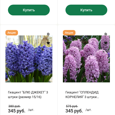
Купить
Купить
Гиацинт
Гиацинт
Акция
Акция
"БЛЮ
"СПЛЕНДИД
ДЖЕКЕТ"
КОРНЕЛИЯ"
3
3
штуки
штуки
(размер
(размер
15/16)
15/16)
Гиацинт "БЛЮ ДЖЕКЕТ" 3
Гиацинт "СПЛЕНДИД
штуки (размер 15/16)
КОРНЕЛИЯ" 3 штуки
(размер 15/16)
380
руб.
575
руб.
345
руб.
/шт.
345
руб.
/шт.