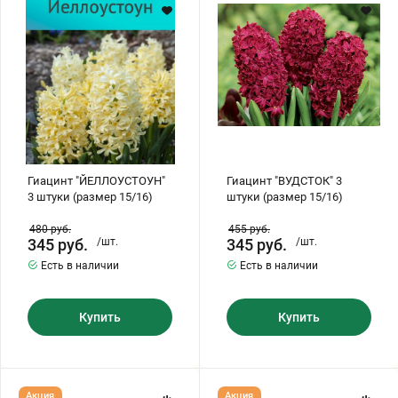
штуки
штуки
(размер
(размер
Хризантемы саженцы
15/16)
15/16)
Зелень и пряные травы
Гиацинт "ЙЕЛЛОУСТОУН"
Гиацинт "ВУДСТОК" 3
3 штуки (размер 15/16)
штуки (размер 15/16)
480
руб.
455
руб.
345
руб.
/шт.
345
руб.
/шт.
Есть в наличии
Есть в наличии
Купить
Купить
Гиацинт
Гиацинт
Акция
Акция