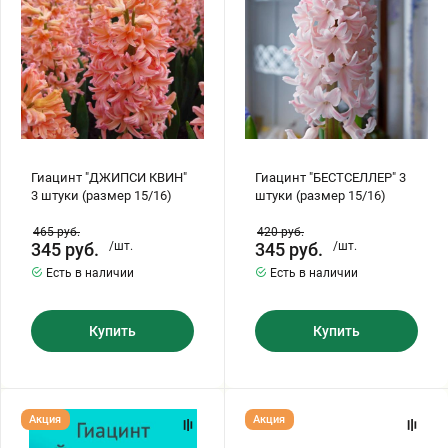
(размер
15/16)
Бирючина
Шарафуга
Экзотические растения
15/16)
Плющ
Декоративные саженцы
Овсяница
Комнатные растения
Гиацинт "ДЖИПСИ КВИН"
Гиацинт "БЕСТСЕЛЛЕР" 3
3 штуки (размер 15/16)
штуки (размер 15/16)
Кустарники
Хвойные саженцы
465
руб.
420
руб.
345
руб.
/шт.
345
руб.
/шт.
ПАМПАСНАЯ ТРАВА
Есть в наличии
Есть в наличии
Клематис
(КОРТАДЕРИЯ)
Купить
Купить
Кизильник саженец
Глициния
Олеандр саженцы
Гвоздика саженцы
Гиацинт
Гиацинт
Акция
Акция
"ЙЕЛЛОУСТОУН"
"ВУДСТОК"
3
3