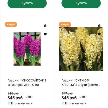
Купить
Купить
Гиацинт
Гиацинт
Акция
Акция
"МИСС
"СИТИ
САЙГОН"
ОФ
3
ХАРЛЕМ"
штуки
3
(размер
штуки
15/16)
(размер
15/16)
Гиацинт "МИСС САЙГОН" 3
Гиацинт "СИТИ ОФ
штуки (размер 15/16)
ХАРЛЕМ" 3 штуки (размер
15/16)
680
руб.
547
руб.
345
руб.
/шт.
345
руб.
/шт.
Есть в наличии
Есть в наличии