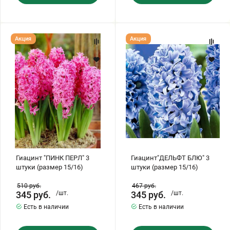
Гиацинт
Гиацинт"ДЕЛЬФТ
Акция
Акция
"ПИНК
БЛЮ"
ПЕРЛ"
3
3
штуки
штуки
(размер
(размер
15/16)
15/16)
Гиацинт "ПИНК ПЕРЛ" 3
Гиацинт"ДЕЛЬФТ БЛЮ" 3
штуки (размер 15/16)
штуки (размер 15/16)
510
руб.
467
руб.
345
руб.
/шт.
345
руб.
/шт.
Есть в наличии
Есть в наличии