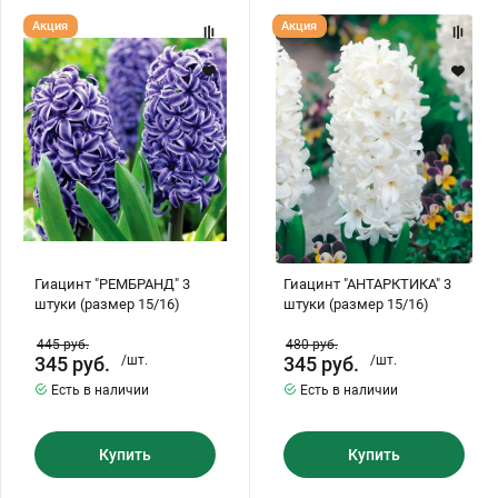
Гиацинт
Гиацинт
Акция
Акция
"РЕМБРАНД"
"АНТАРКТИКА"
3
3
штуки
штуки
(размер
(размер
15/16)
15/16)
Гиацинт "РЕМБРАНД" 3
Гиацинт "АНТАРКТИКА" 3
штуки (размер 15/16)
штуки (размер 15/16)
445
руб.
480
руб.
345
руб.
/шт.
345
руб.
/шт.
Есть в наличии
Есть в наличии
Купить
Купить