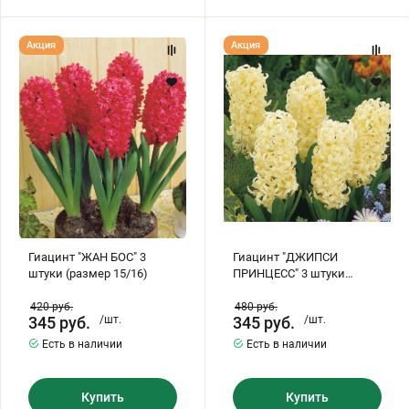
Гиацинт
Гиацинт
Акция
Акция
"ЖАН
"ДЖИПСИ
БОС"
ПРИНЦЕСС"
3
3
штуки
штуки
(размер
(размер
15/16)
15/16)
Гиацинт "ЖАН БОС" 3
Гиацинт "ДЖИПСИ
штуки (размер 15/16)
ПРИНЦЕСС" 3 штуки
(размер 15/16)
420
руб.
480
руб.
345
руб.
/шт.
345
руб.
/шт.
Есть в наличии
Есть в наличии
Купить
Купить