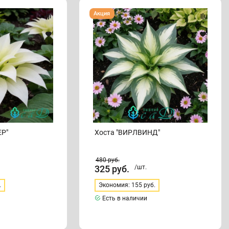
Хоста
Акция
"ВИРЛВИНД"
ЕР"
Хоста "ВИРЛВИНД"
480
руб.
325
руб.
/шт.
.
Экономия: 155 руб.
Есть в наличии