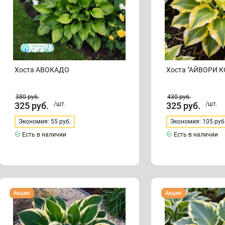
Хоста АВОКАДО
Хоста "АЙВОРИ К
380
руб.
430
руб.
325
руб.
/шт.
325
руб.
/шт.
Экономия: 55 руб.
Экономия: 105 руб
Есть в наличии
Есть в наличии
Хоста
Хоста
Акция
Акция
"АНТИОХ"
"АМЕРИКАН
ХАЛО"