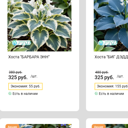
Хоста "БАРБАРА ЭНН"
Хоста "БИГ ДЭДД
380
руб.
480
руб.
325
руб.
/шт.
325
руб.
/шт.
Экономия: 55 руб.
Экономия: 155 руб
Есть в наличии
Есть в наличии
Хоста
Хоста
Акция
Акция