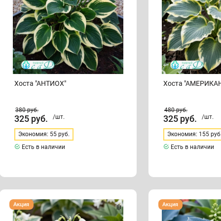
Хоста "АНТИОХ"
Хоста "АМЕРИКА
380
руб.
480
руб.
325
руб.
/шт.
325
руб.
/шт.
Экономия: 55 руб.
Экономия: 155 руб
Есть в наличии
Есть в наличии
Хоста
Хоста
Акция
Акция
"БАРБАРА
"БИГ
ЭНН"
ДЭДДИ"