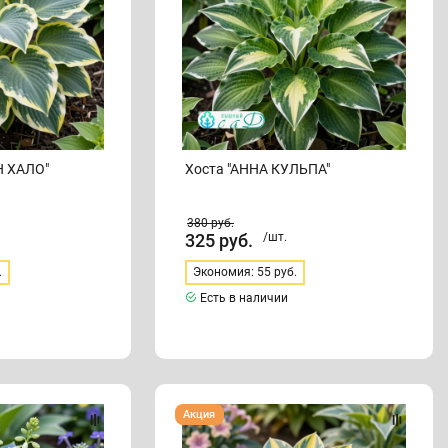
Н ХАЛО"
Хоста "АННА КУЛЬПА"
380
руб.
325
руб.
/шт.
.
Экономия: 55 руб.
Есть в наличии
Хоста
Акция
"БИЧ
БОЙ"