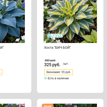
И"
Хоста "БИЧ БОЙ"
380
руб.
325
руб.
/шт.
.
Экономия: 55 руб.
Есть в наличии
Хоста
Акция