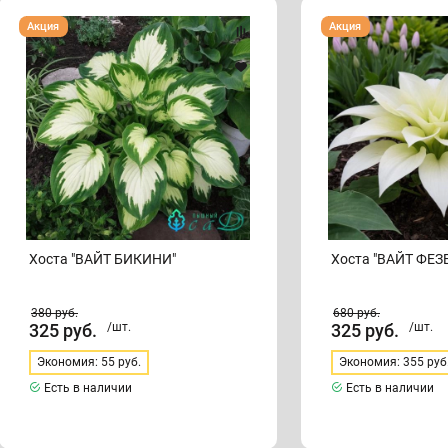
Хоста
Хоста
Акция
Акция
"ВАЙТ
"ВАЙТ
БИКИНИ"
ФЕЗЕР"
Хоста "ВАЙТ БИКИНИ"
Хоста "ВАЙТ ФЕЗ
380
руб.
680
руб.
325
руб.
/шт.
325
руб.
/шт.
Экономия: 55 руб.
Экономия: 355 руб
Есть в наличии
Есть в наличии