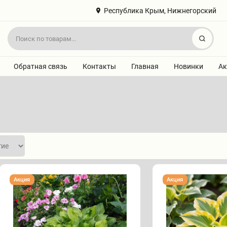
Республика Крым, Нижнегорский
Найт
Обратная связь
Контакты
Главная
Новинки
Ак
Хоста
Хоста
Акция
Акция
АВОКАДО
"АЙВОРИ
КОСТ"