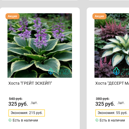
Хоста
Хоста
Акция
Акция
"ГРЕЙТ
"ДЕСЕРТ
ЭСКЕЙП"
МАУС"
Хоста "ГРЕЙТ ЭСКЕЙП"
Хоста "ДЕСЕРТ М
540
руб.
380
руб.
325
руб.
/шт.
325
руб.
/шт.
Экономия: 215 руб.
Экономия: 55 руб.
Есть в наличии
Есть в наличии