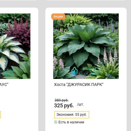
Хоста
Акция
"ДЖУРАСИК
ПАРК"
АУС"
Хоста "ДЖУРАСИК ПАРК"
380
руб.
325
руб.
/шт.
Экономия: 55 руб.
Есть в наличии