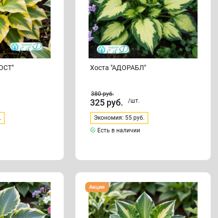
ОСТ"
Хоста "АДОРАБЛ"
380
руб.
325
руб.
/шт.
.
Экономия: 55 руб.
Есть в наличии
Хоста
Акция
"АННА
КУЛЬПА"